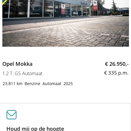
Opel Mokka
€ 26.950,-
€ 335 p.m.
1.2 T. GS Automaat
1
23.811 km
Benzine
Automaat
2025
Houd mij op de hoogte