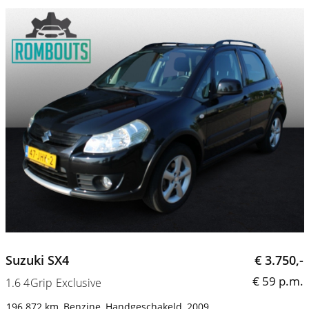
Suzuki SX4
€ 3.750,-
€ 59 p.m.
1.6 4Grip Exclusive
196.872 km
Benzine
Handgeschakeld
2009