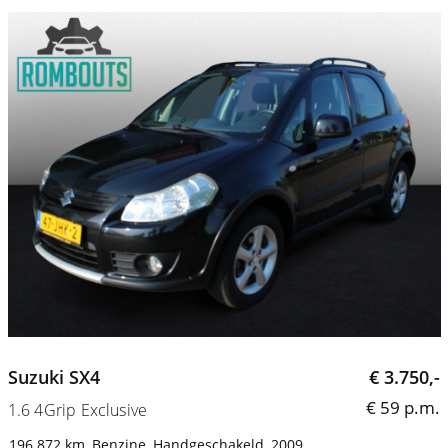
Suzuki SX4
€ 3.750,-
€ 59 p.m.
1.6 4Grip Exclusive
196.872 km
Benzine
Handgeschakeld
2009