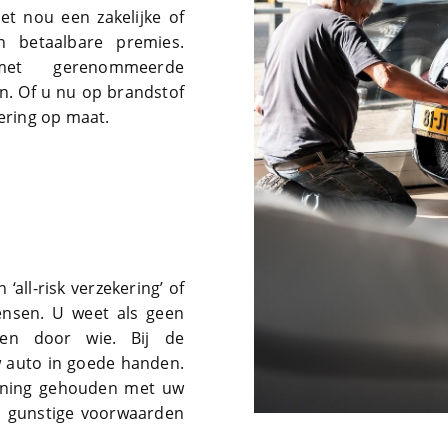
et nou een zakelijke of
n betaalbare premies.
et gerenommeerde
n. Of u nu op brandstof
kering op maat.
all-risk verzekering’ of
ensen. U weet als geen
en door wie. Bij de
w auto in goede handen.
kening gehouden met uw
n gunstige voorwaarden