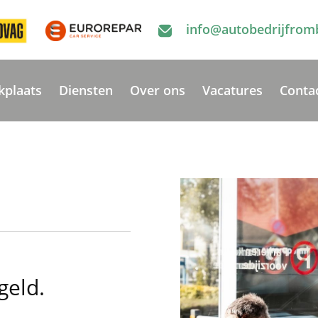
info@autobedrijfrom
kplaats
Diensten
Over ons
Vacatures
Conta
geld.