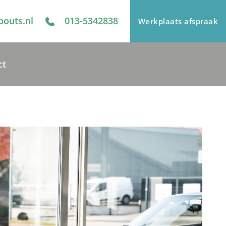
bouts.nl
013-5342838
Werkplaats afspraak
ct